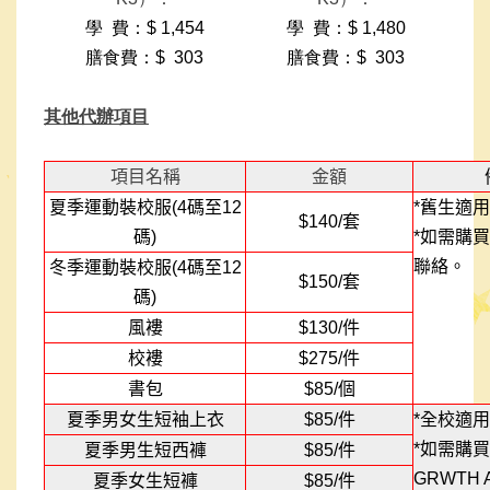
學
費：
$ 1,454
學
費：
$ 1,480
膳食費：
$ 303
膳食費：
$ 303
其他代辦項目
項目名稱
金額
夏季運動裝校服
(4
碼至
12
*
舊生適用
$140/
套
碼
)
*
如需購
買
聯
絡
。
冬季運動裝校服
(4
碼至
12
$1
50
/
套
碼
)
風褸
$130/
件
校褸
$275/
件
書包
$85/
個
夏季
男女生
短
袖上衣
$85/
件
*
全校適用
*
如需購
買
夏季
男生短西褲
$85/
件
GRWTH A
夏季
女生短褲
$85/
件