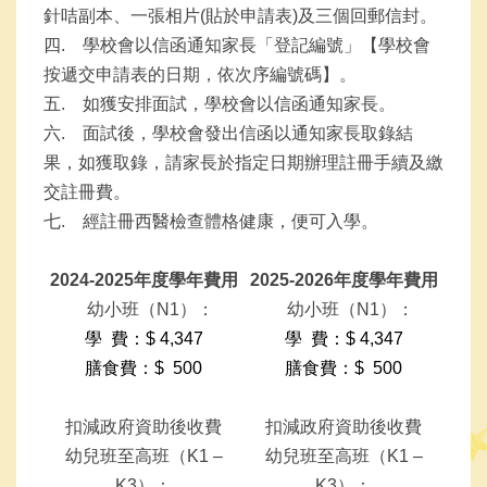
針咭副本、一張相片(貼於申請表)及三個回郵信封。
四. 學校會以信函通知家長「登記編號」【學校會
按遞交申請表的日期，依次序編號碼】。
五. 如獲安排面試，學校會以信函通知家長。
六. 面試後，學校會發出信函以通知家長取錄結
果，如獲取錄，請家長於指定日期辦理註冊手續及繳
交註冊費。
七. 經註冊西醫檢查體格健康，便可入學。
2024-2025年度學年費用
2025-2026年度學年費用
幼小班（N1）：
幼小班（N1）：
學
費：
$ 4,347
學
費：
$ 4,347
膳食費：
$ 500
膳食費：
$ 500
扣減政府資助後收費
扣減政府資助後收費
幼兒班至高班（K1 –
幼兒班至高班（K1 –
K3）：
K3）：