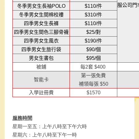
服公司門
冬季
男女生長袖
POLO
$110/
件
冬季
男女生間棉
校褸
$310/
件
四季男女生長褲
$110/
件
四季男女生間色三腳骨襪
$25/
對
四季男女生
風
衣
$190/
件
四季男女生旅行袋
$90/
個
男女生
書包
$95/
個
被鋪
每
2
套
$400
第一張免費
智能卡
補領每張
$50
入學註冊費
$1570
服務時間
星期一至五：上午八時至下午六時
星期六：上午八時至下午一時